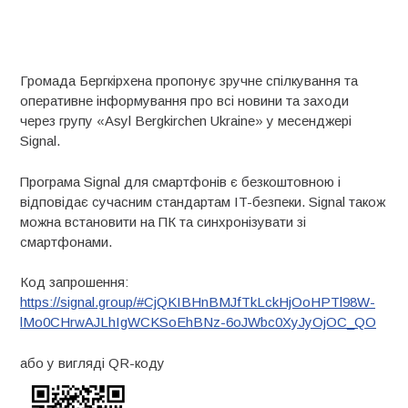
Громада Бергкірхена пропонує зручне спілкування та
оперативне інформування про всі новини та заходи
через групу «Asyl Bergkirchen Ukraine» у месенджері
Signal.
Програма Signal для смартфонів є безкоштовною і
відповідає сучасним стандартам IT-безпеки. Signal також
можна встановити на ПК та синхронізувати зі
смартфонами.
Код запрошення:
https://signal.group/#CjQKIBHnBMJfTkLckHjOoHPTl98W-
lMo0CHrwAJLhIgWCKSoEhBNz-6oJWbc0XyJyOjOC_QO
або у вигляді QR-коду