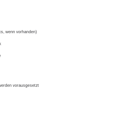
cs, wenn vorhanden)
k
e
 werden vorausgesetzt